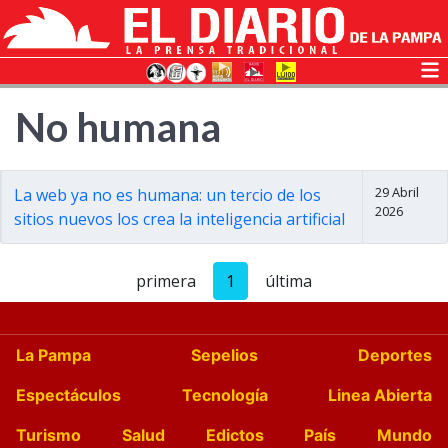
No humana
29 Abril
La web ya no es humana: un tercio de los
2026
sitios nuevos los crea la inteligencia artificial
primera
1
última
La Pampa
Sepelios
Deportes
Espectáculos
Tecnología
Linea Abierta
Turismo
Salud
Edictos
País
Mundo