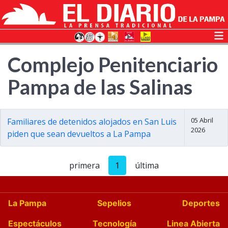
Complejo Penitenciario
Pampa de las Salinas
05 Abril
Familiares de detenidos alojados en San Luis
2026
piden que sean devueltos a La Pampa
primera
1
última
La Pampa
Sepelios
Deportes
Espectáculos
Tecnología
Linea Abierta