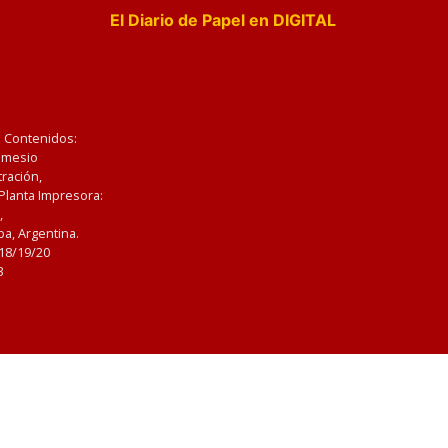
El Diario de Papel en DIGITAL
e Contenidos:
Nemesio
ración,
 Planta Impresora:
,
a, Argentina.
/18/19/20
3