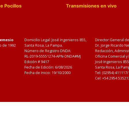
e Pocillos
Transmisiones en vivo
Nemesio
Domicilio Legal: José Ingenieros 855,
Director General d
o de 1992
Santa Rosa, La Pampa.
Dr. Jorge Ricardo 
Número de Registro DNDA:
Redacción, Administ
RL-2019-55551274-APN-DNDA#MJ
Oficina Comercial y
Edición #
9417
José Ingenieros 855
Fecha de Edición:
6/08/2026
Santa Rosa, La Pamp
Fecha de Inicio: 19/10/2000
Tel: (02954) 411117
Cel: +54 2954 53521