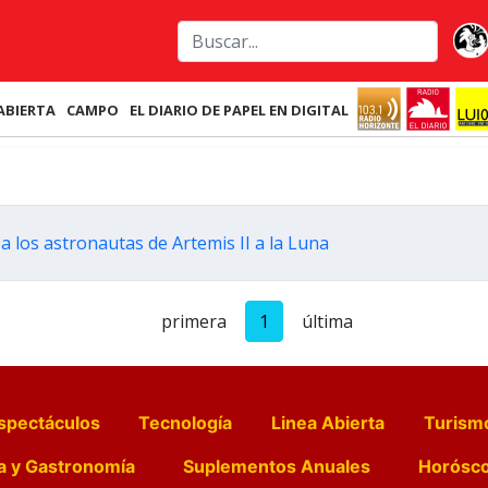
ABIERTA
CAMPO
EL DIARIO DE PAPEL EN DIGITAL
los astronautas de Artemis II a la Luna
primera
1
última
spectáculos
Tecnología
Linea Abierta
Turism
a y Gastronomía
Suplementos Anuales
Horósc