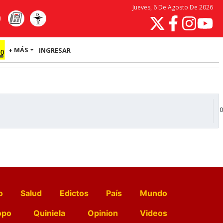
Jueves, 6 De Agosto De 2026
+ MÁS
INGRESAR
0
o
Salud
Edictos
País
Mundo
opo
Quiniela
Opinion
Videos