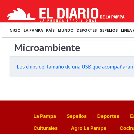
INICIO
LA PAMPA
PAÍS
MUNDO
DEPORTES
SEPELIOS
LINEA 
Microambiente
Los chips del tamaño de una USB que acompañarán a 
La Pampa
Sepelios
Deportes
E
Culturales
Agro La Pampa
Cocin