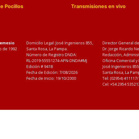
e Pocillos
Transmisiones en vivo
Nemesio
Domicilio Legal: José Ingenieros 855,
Director General d
o de 1992
Santa Rosa, La Pampa.
Dr. Jorge Ricardo 
Número de Registro DNDA:
Redacción, Administ
RL-2019-55551274-APN-DNDA#MJ
Oficina Comercial y
Edición #
9418
José Ingenieros 855
Fecha de Edición:
7/08/2026
Santa Rosa, La Pamp
Fecha de Inicio: 19/10/2000
Tel: (02954) 411117
Cel: +54 2954 53521