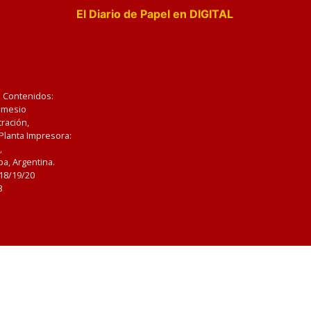
El Diario de Papel en DIGITAL
e Contenidos:
Nemesio
ración,
 Planta Impresora:
,
a, Argentina.
/18/19/20
3