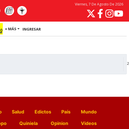
Viernes, 7 De Agosto De 2026
+ MÁS
INGRESAR
2
o
Salud
Edictos
País
Mundo
opo
Quiniela
Opinion
Videos