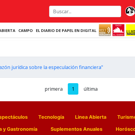
ABIERTA
CAMPO
EL DIARIO DE PAPEL EN DIGITAL
razón jurídica sobre la especulación financiera"
primera
1
última
spectáculos
Tecnología
Linea Abierta
Turism
a y Gastronomía
Suplementos Anuales
Horósc