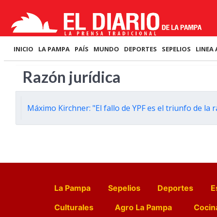
INICIO
LA PAMPA
PAÍS
MUNDO
DEPORTES
SEPELIOS
LINEA 
Razón jurídica
Máximo Kirchner: "El fallo de YPF es el triunfo de la 
La Pampa
Sepelios
Deportes
E
Culturales
Agro La Pampa
Cocin