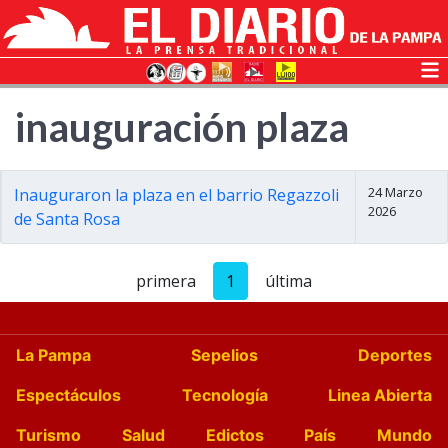
inauguración plaza
24 Marzo
Inauguraron la plaza en el barrio Regazzoli
2026
de Santa Rosa
primera
1
última
La Pampa
Sepelios
Deportes
Espectáculos
Tecnología
Linea Abierta
Turismo
Salud
Edictos
País
Mundo