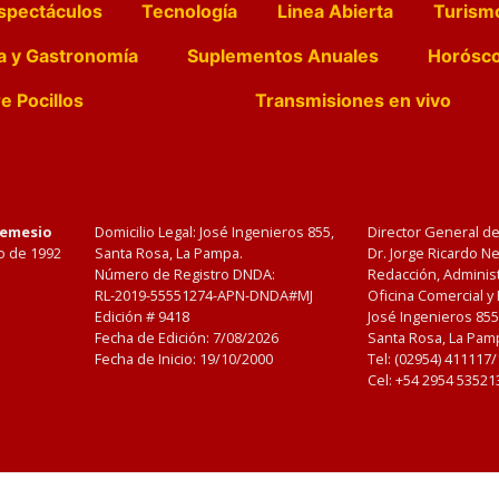
spectáculos
Tecnología
Linea Abierta
Turism
a y Gastronomía
Suplementos Anuales
Horósc
e Pocillos
Transmisiones en vivo
Nemesio
Domicilio Legal: José Ingenieros 855,
Director General d
o de 1992
Santa Rosa, La Pampa.
Dr. Jorge Ricardo 
Número de Registro DNDA:
Redacción, Administ
RL-2019-55551274-APN-DNDA#MJ
Oficina Comercial y
Edición #
9418
José Ingenieros 855
Fecha de Edición:
7/08/2026
Santa Rosa, La Pamp
Fecha de Inicio: 19/10/2000
Tel: (02954) 411117
Cel: +54 2954 53521