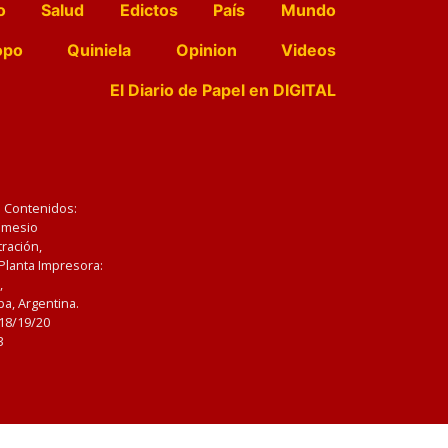
o
Salud
Edictos
País
Mundo
opo
Quiniela
Opinion
Videos
El Diario de Papel en DIGITAL
e Contenidos:
Nemesio
ración,
 Planta Impresora:
,
a, Argentina.
/18/19/20
3