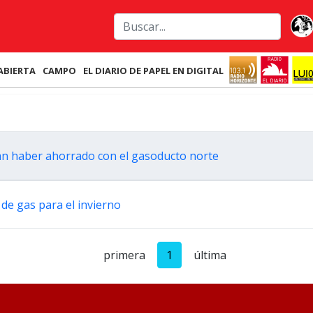
ABIERTA
CAMPO
EL DIARIO DE PAPEL EN DIGITAL
an haber ahorrado con el gasoducto norte
de gas para el invierno
primera
1
última