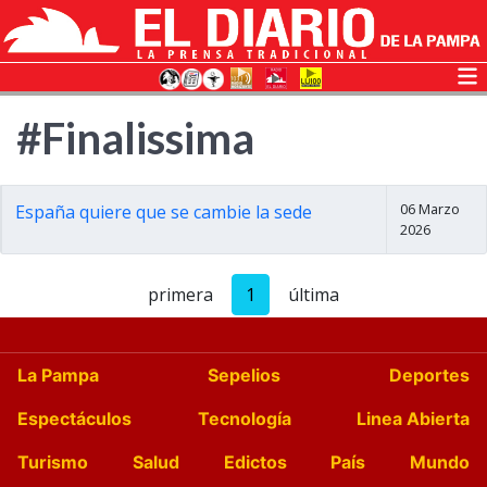
#Finalissima
06 Marzo
España quiere que se cambie la sede
2026
primera
1
última
La Pampa
Sepelios
Deportes
Espectáculos
Tecnología
Linea Abierta
Turismo
Salud
Edictos
País
Mundo