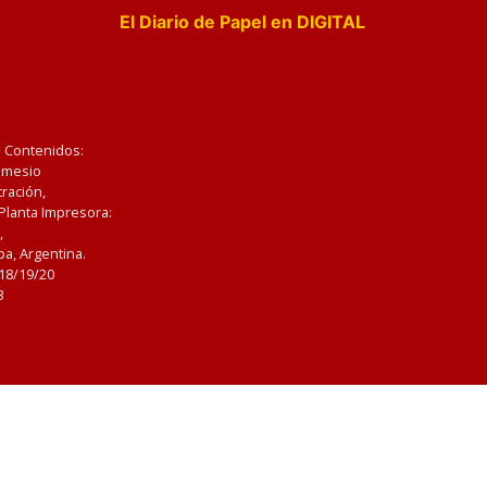
El Diario de Papel en DIGITAL
e Contenidos:
Nemesio
ración,
 Planta Impresora:
,
a, Argentina.
/18/19/20
3