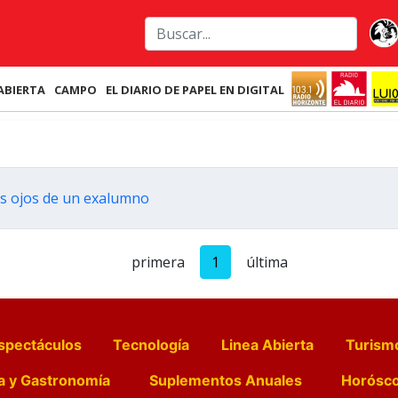
ABIERTA
CAMPO
EL DIARIO DE PAPEL EN DIGITAL
 los ojos de un exalumno
primera
1
última
spectáculos
Tecnología
Linea Abierta
Turism
a y Gastronomía
Suplementos Anuales
Horósc