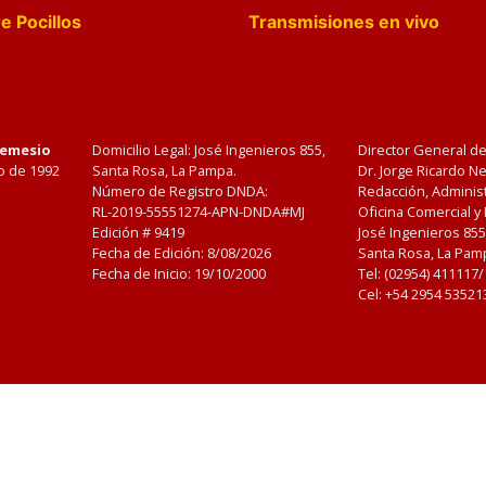
e Pocillos
Transmisiones en vivo
Nemesio
Domicilio Legal: José Ingenieros 855,
Director General d
o de 1992
Santa Rosa, La Pampa.
Dr. Jorge Ricardo 
Número de Registro DNDA:
Redacción, Administ
RL-2019-55551274-APN-DNDA#MJ
Oficina Comercial y
Edición #
9419
José Ingenieros 855
Fecha de Edición:
8/08/2026
Santa Rosa, La Pamp
Fecha de Inicio: 19/10/2000
Tel: (02954) 411117
Cel: +54 2954 53521