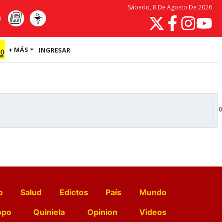
Sábado, 8 De Agosto De 2026
+ MÁS
INGRESAR
0
o
Salud
Edictos
País
Mundo
opo
Quiniela
Opinion
Videos