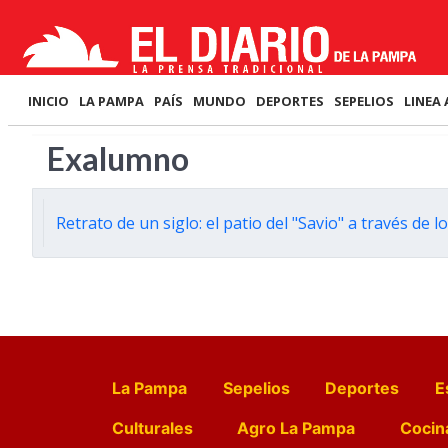
INICIO
LA PAMPA
PAÍS
MUNDO
DEPORTES
SEPELIOS
LINEA 
Exalumno
Retrato de un siglo: el patio del "Savio" a través de
La Pampa
Sepelios
Deportes
E
Culturales
Agro La Pampa
Cocin