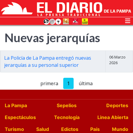
Nuevas jerarquías
06 Marzo
La Policía de La Pampa entregó nuevas
2026
jerarquías a su personal superior
primera
1
última
La Pampa
Sepelios
Deportes
Espectáculos
Tecnología
Linea Abierta
Turismo
Salud
Edictos
País
Mundo