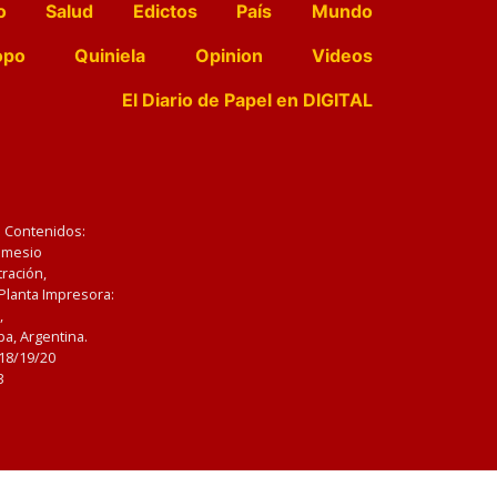
o
Salud
Edictos
País
Mundo
opo
Quiniela
Opinion
Videos
El Diario de Papel en DIGITAL
e Contenidos:
Nemesio
ración,
 Planta Impresora:
,
a, Argentina.
/18/19/20
3