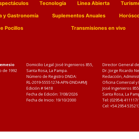
spectáculos
Tecnología
Linea Abierta
Turism
a y Gastronomía
Suplementos Anuales
Horósc
e Pocillos
Transmisiones en vivo
Nemesio
Domicilio Legal: José Ingenieros 855,
Director General d
o de 1992
Santa Rosa, La Pampa.
Dr. Jorge Ricardo 
Número de Registro DNDA:
Redacción, Administ
RL-2019-55551274-APN-DNDA#MJ
Oficina Comercial y
Edición #
9418
José Ingenieros 855
Fecha de Edición:
7/08/2026
Santa Rosa, La Pamp
Fecha de Inicio: 19/10/2000
Tel: (02954) 411117
Cel: +54 2954 53521