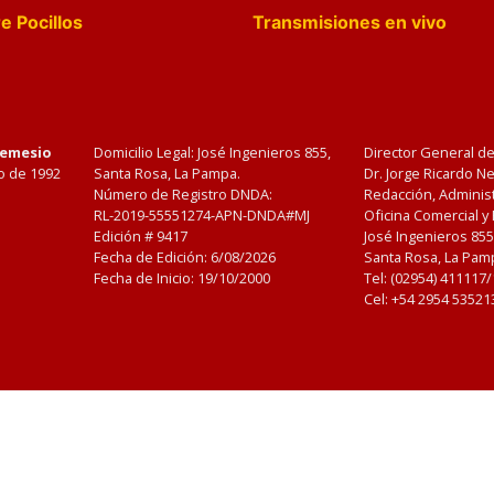
e Pocillos
Transmisiones en vivo
Nemesio
Domicilio Legal: José Ingenieros 855,
Director General d
o de 1992
Santa Rosa, La Pampa.
Dr. Jorge Ricardo 
Número de Registro DNDA:
Redacción, Administ
RL-2019-55551274-APN-DNDA#MJ
Oficina Comercial y
Edición #
9417
José Ingenieros 855
Fecha de Edición:
6/08/2026
Santa Rosa, La Pamp
Fecha de Inicio: 19/10/2000
Tel: (02954) 411117
Cel: +54 2954 53521