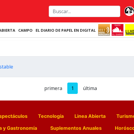
ABIERTA
CAMPO
EL DIARIO DE PAPEL EN DIGITAL
stable
primera
1
última
spectáculos
Tecnología
Linea Abierta
Turism
a y Gastronomía
Suplementos Anuales
Horósc