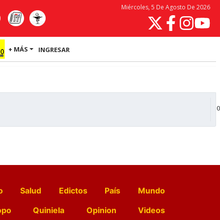
Miércoles, 5 De Agosto De 2026
+ MÁS
INGRESAR
0
o
Salud
Edictos
País
Mundo
opo
Quiniela
Opinion
Videos