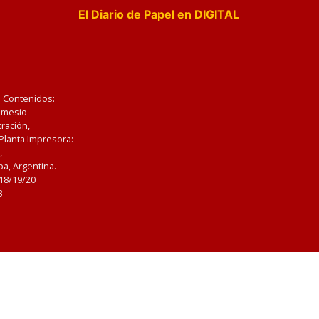
El Diario de Papel en DIGITAL
e Contenidos:
Nemesio
ración,
 Planta Impresora:
,
a, Argentina.
/18/19/20
3