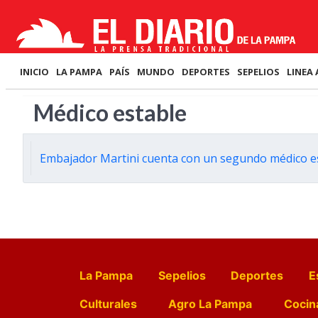
INICIO
LA PAMPA
PAÍS
MUNDO
DEPORTES
SEPELIOS
LINEA 
Médico estable
Embajador Martini cuenta con un segundo médico e
La Pampa
Sepelios
Deportes
E
Culturales
Agro La Pampa
Cocin