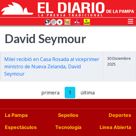
David Seymour
30 Diciembre
Milei recibió en Casa Rosada al viceprimer
2025
ministro de Nueva Zelanda, David
Seymour
primera
1
última
La Pampa
Sepelios
Deportes
Espectáculos
Tecnología
Linea Abierta