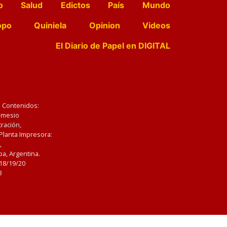
o
Salud
Edictos
País
Mundo
opo
Quiniela
Opinion
Videos
El Diario de Papel en DIGITAL
e Contenidos:
Nemesio
ración,
 Planta Impresora:
,
a, Argentina.
/18/19/20
3