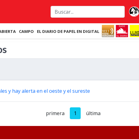
ABIERTA
CAMPO
EL DIARIO DE PAPEL EN DIGITAL
os
s y hay alerta en el oeste y el sureste
primera
1
última