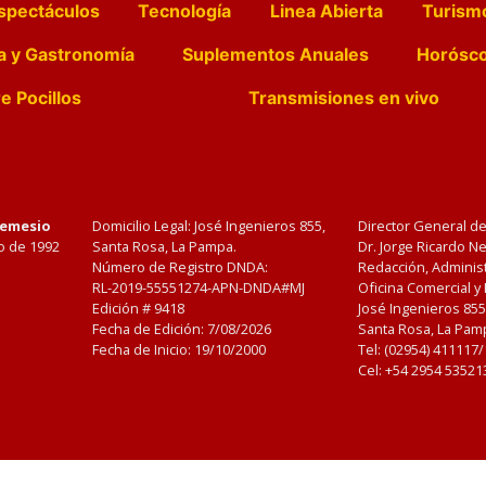
spectáculos
Tecnología
Linea Abierta
Turism
a y Gastronomía
Suplementos Anuales
Horósc
e Pocillos
Transmisiones en vivo
Nemesio
Domicilio Legal: José Ingenieros 855,
Director General d
o de 1992
Santa Rosa, La Pampa.
Dr. Jorge Ricardo 
Número de Registro DNDA:
Redacción, Administ
RL-2019-55551274-APN-DNDA#MJ
Oficina Comercial y
Edición #
9418
José Ingenieros 855
Fecha de Edición:
7/08/2026
Santa Rosa, La Pamp
Fecha de Inicio: 19/10/2000
Tel: (02954) 411117
Cel: +54 2954 53521