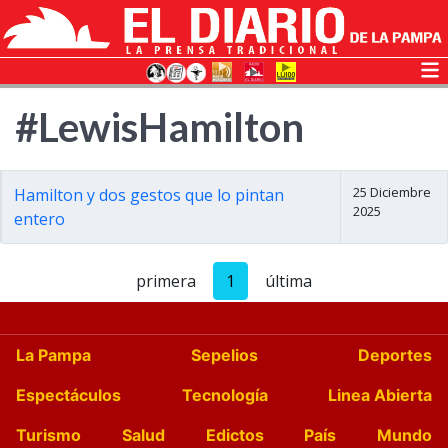
#LewisHamilton
25 Diciembre
Hamilton y dos gestos que lo pintan
2025
entero
primera
1
última
La Pampa
Sepelios
Deportes
Espectáculos
Tecnología
Linea Abierta
Turismo
Salud
Edictos
País
Mundo