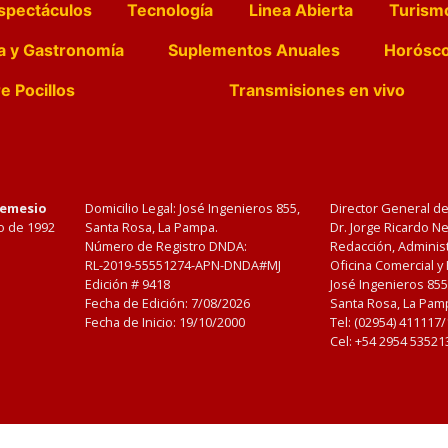
spectáculos
Tecnología
Linea Abierta
Turism
a y Gastronomía
Suplementos Anuales
Horósc
e Pocillos
Transmisiones en vivo
Nemesio
Domicilio Legal: José Ingenieros 855,
Director General d
o de 1992
Santa Rosa, La Pampa.
Dr. Jorge Ricardo 
Número de Registro DNDA:
Redacción, Administ
RL-2019-55551274-APN-DNDA#MJ
Oficina Comercial y
Edición #
9418
José Ingenieros 855
Fecha de Edición:
7/08/2026
Santa Rosa, La Pamp
Fecha de Inicio: 19/10/2000
Tel: (02954) 411117
Cel: +54 2954 53521