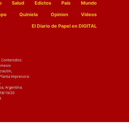
o
Salud
Edictos
País
Mundo
opo
Quiniela
Opinion
Videos
El Diario de Papel en DIGITAL
e Contenidos:
Nemesio
ración,
 Planta Impresora:
,
a, Argentina.
/18/19/20
3