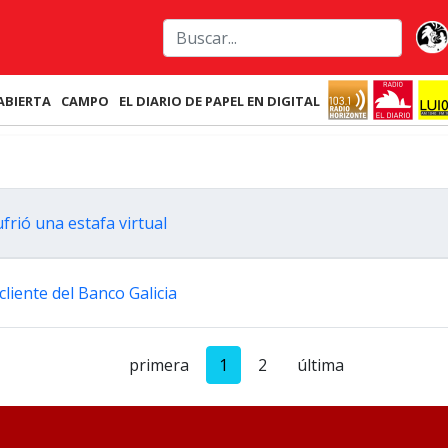
ABIERTA
CAMPO
EL DIARIO DE PAPEL EN DIGITAL
frió una estafa virtual
cliente del Banco Galicia
primera
1
2
última