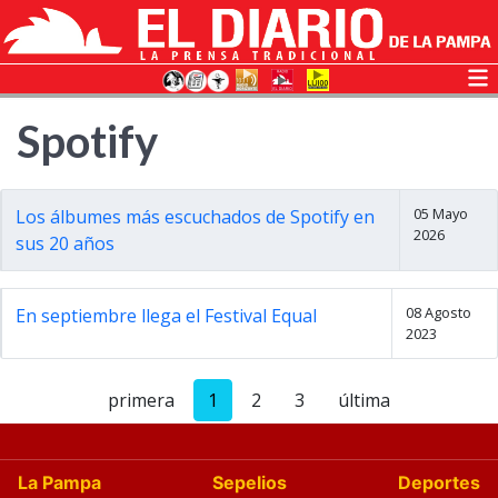
Spotify
05 Mayo
Los álbumes más escuchados de Spotify en
2026
sus 20 años
08 Agosto
En septiembre llega el Festival Equal
2023
primera
1
2
3
última
La Pampa
Sepelios
Deportes