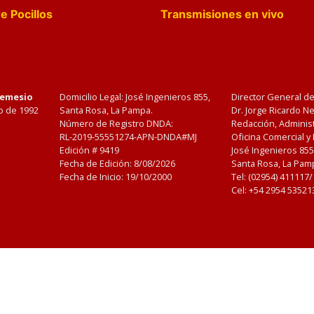
e Pocillos
Transmisiones en vivo
Nemesio
Domicilio Legal: José Ingenieros 855,
Director General d
o de 1992
Santa Rosa, La Pampa.
Dr. Jorge Ricardo 
Número de Registro DNDA:
Redacción, Administ
RL-2019-55551274-APN-DNDA#MJ
Oficina Comercial y
Edición #
9419
José Ingenieros 855
Fecha de Edición:
8/08/2026
Santa Rosa, La Pamp
Fecha de Inicio: 19/10/2000
Tel: (02954) 411117
Cel: +54 2954 53521