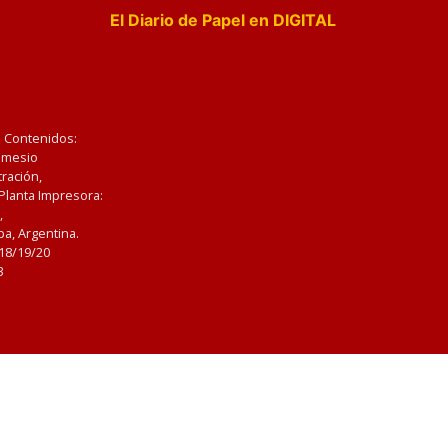
El Diario de Papel en DIGITAL
e Contenidos:
Nemesio
ración,
 Planta Impresora:
,
a, Argentina.
/18/19/20
3