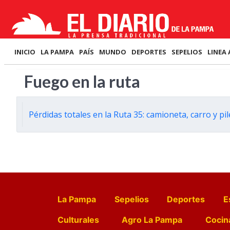
INICIO
LA PAMPA
PAÍS
MUNDO
DEPORTES
SEPELIOS
LINEA 
Fuego en la ruta
Pérdidas totales en la Ruta 35: camioneta, carro y p
La Pampa
Sepelios
Deportes
E
Culturales
Agro La Pampa
Cocin