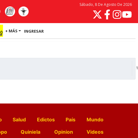
Sábado, 8 De Agosto De 2026
+ MÁS
INGRESAR
1
o
Salud
Edictos
País
Mundo
opo
Quiniela
Opinion
Videos