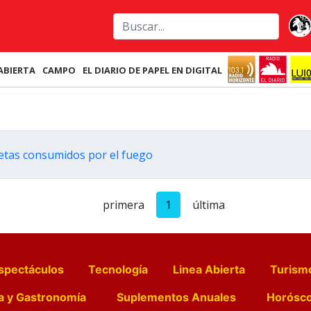
ABIERTA
CAMPO
EL DIARIO DE PAPEL EN DIGITAL
iletas consumidos por el fuego
primera
1
última
spectáculos
Tecnología
Linea Abierta
Turism
a y Gastronomía
Suplementos Anuales
Horósc