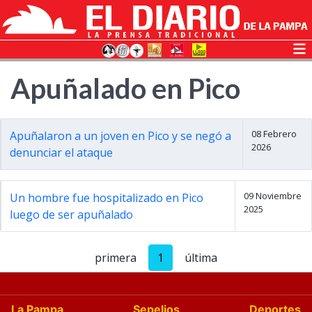
Apuñalado en Pico
08 Febrero
Apuñalaron a un joven en Pico y se negó a
2026
denunciar el ataque
09 Noviembre
Un hombre fue hospitalizado en Pico
2025
luego de ser apuñalado
primera
1
última
La Pampa
Sepelios
Deportes