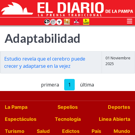
Adaptabilidad
01 Noviembre
Estudio revela que el cerebro puede
2025
crecer y adaptarse en la vejez
primera
1
última
La Pampa
Sepelios
Deportes
Espectáculos
Tecnología
Linea Abierta
Turismo
Salud
Edictos
País
Mundo