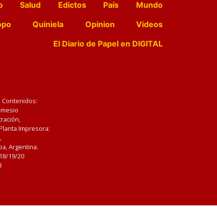
o
Salud
Edictos
País
Mundo
opo
Quiniela
Opinion
Videos
El Diario de Papel en DIGITAL
e Contenidos:
Nemesio
ración,
 Planta Impresora:
,
a, Argentina.
/18/19/20
3