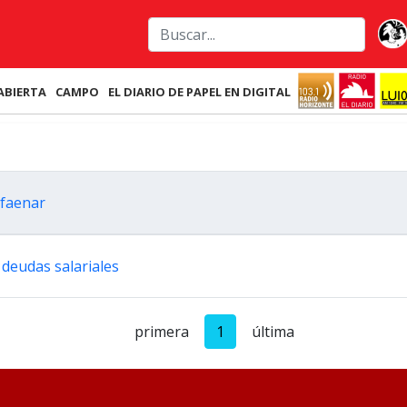
ABIERTA
CAMPO
EL DIARIO DE PAPEL EN DIGITAL
n faenar
 deudas salariales
primera
1
última