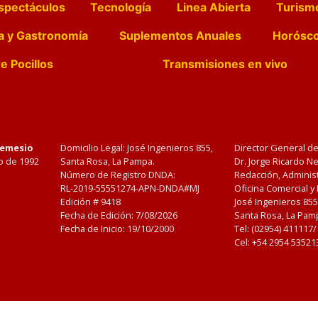
spectáculos
Tecnología
Linea Abierta
Turism
a y Gastronomía
Suplementos Anuales
Horósc
e Pocillos
Transmisiones en vivo
Nemesio
Domicilio Legal: José Ingenieros 855,
Director General d
o de 1992
Santa Rosa, La Pampa.
Dr. Jorge Ricardo 
Número de Registro DNDA:
Redacción, Administ
RL-2019-55551274-APN-DNDA#MJ
Oficina Comercial y
Edición #
9418
José Ingenieros 855
Fecha de Edición:
7/08/2026
Santa Rosa, La Pamp
Fecha de Inicio: 19/10/2000
Tel: (02954) 411117
Cel: +54 2954 53521