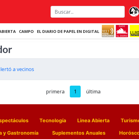
ABIERTA
CAMPO
EL DIARIO DE PAPEL EN DIGITAL
dor
lertó a vecinos
primera
1
última
spectáculos
Tecnología
Linea Abierta
Turism
a y Gastronomía
Suplementos Anuales
Horósc