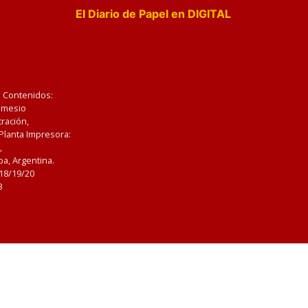
El Diario de Papel en DIGITAL
e Contenidos:
Nemesio
ración,
 Planta Impresora:
,
a, Argentina.
/18/19/20
3