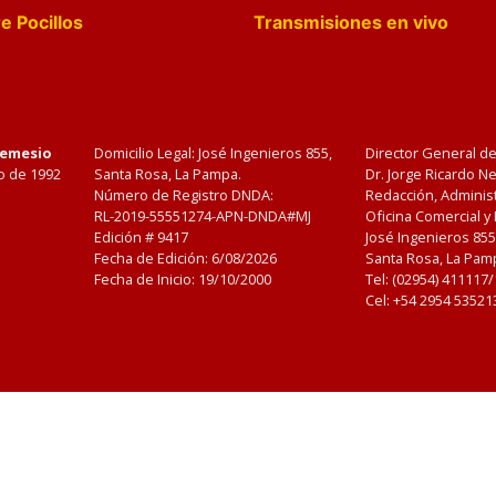
e Pocillos
Transmisiones en vivo
Nemesio
Domicilio Legal: José Ingenieros 855,
Director General d
o de 1992
Santa Rosa, La Pampa.
Dr. Jorge Ricardo 
Número de Registro DNDA:
Redacción, Administ
RL-2019-55551274-APN-DNDA#MJ
Oficina Comercial y
Edición #
9417
José Ingenieros 855
Fecha de Edición:
6/08/2026
Santa Rosa, La Pamp
Fecha de Inicio: 19/10/2000
Tel: (02954) 411117
Cel: +54 2954 53521