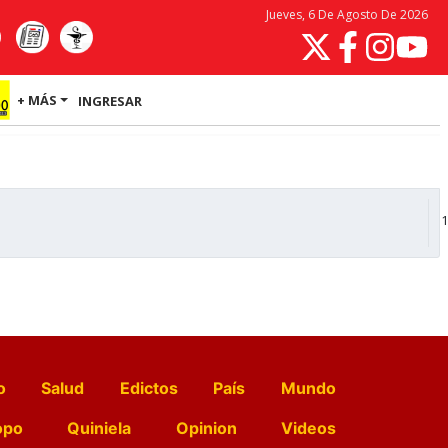
Jueves, 6 De Agosto De 2026
+ MÁS
INGRESAR
1
o
Salud
Edictos
País
Mundo
opo
Quiniela
Opinion
Videos