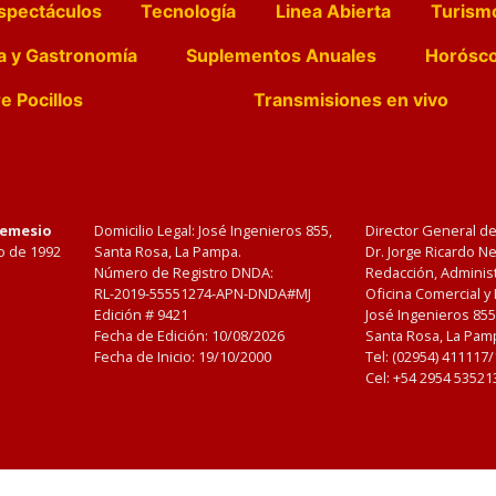
spectáculos
Tecnología
Linea Abierta
Turism
a y Gastronomía
Suplementos Anuales
Horósc
e Pocillos
Transmisiones en vivo
Nemesio
Domicilio Legal: José Ingenieros 855,
Director General d
o de 1992
Santa Rosa, La Pampa.
Dr. Jorge Ricardo 
Número de Registro DNDA:
Redacción, Administ
RL-2019-55551274-APN-DNDA#MJ
Oficina Comercial y
Edición #
9421
José Ingenieros 855
Fecha de Edición:
10/08/2026
Santa Rosa, La Pamp
Fecha de Inicio: 19/10/2000
Tel: (02954) 411117
Cel: +54 2954 53521