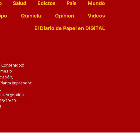
o
Salud
Edictos
País
Mundo
opo
Quiniela
Opinion
Videos
El Diario de Papel en DIGITAL
e Contenidos:
Nemesio
ración,
 Planta Impresora:
,
a, Argentina.
/18/19/20
3