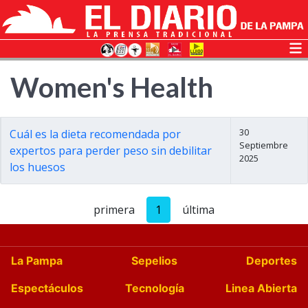
Women's Health
30
Cuál es la dieta recomendada por
Septiembre
expertos para perder peso sin debilitar
2025
los huesos
primera
1
última
La Pampa
Sepelios
Deportes
Espectáculos
Tecnología
Linea Abierta