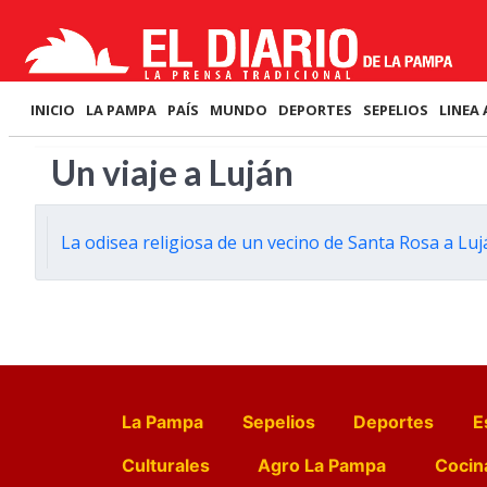
INICIO
LA PAMPA
PAÍS
MUNDO
DEPORTES
SEPELIOS
LINEA 
Un viaje a Luján
La odisea religiosa de un vecino de Santa Rosa a Luj
La Pampa
Sepelios
Deportes
E
Culturales
Agro La Pampa
Cocin