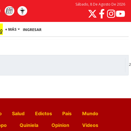
Sábado, 8 De Agosto De 2026
+ MÁS
INGRESAR
2
o
Salud
Edictos
País
Mundo
opo
Quiniela
Opinion
Videos