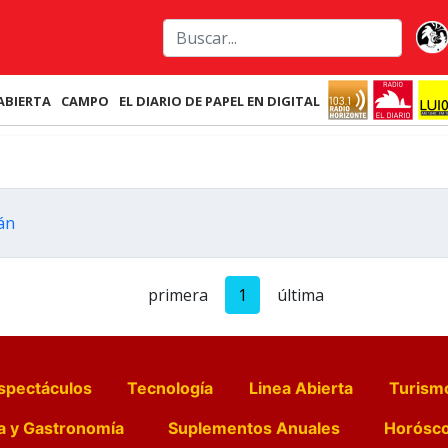
ABIERTA
CAMPO
EL DIARIO DE PAPEL EN DIGITAL
án
primera
1
última
spectáculos
Tecnología
Linea Abierta
Turism
a y Gastronomía
Suplementos Anuales
Horósc