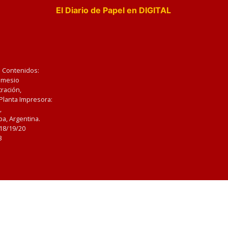
El Diario de Papel en DIGITAL
e Contenidos:
Nemesio
ración,
 Planta Impresora:
,
a, Argentina.
/18/19/20
3