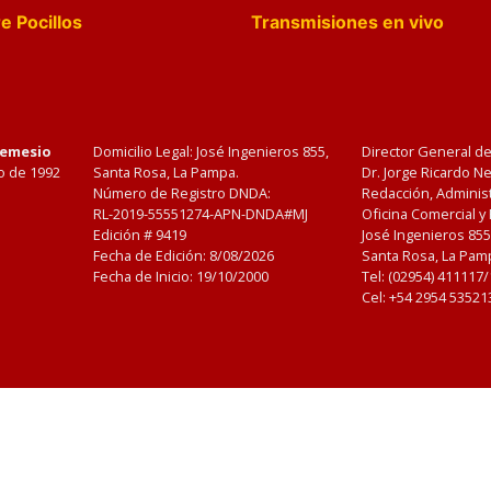
e Pocillos
Transmisiones en vivo
Nemesio
Domicilio Legal: José Ingenieros 855,
Director General d
o de 1992
Santa Rosa, La Pampa.
Dr. Jorge Ricardo 
Número de Registro DNDA:
Redacción, Administ
RL-2019-55551274-APN-DNDA#MJ
Oficina Comercial y
Edición #
9419
José Ingenieros 855
Fecha de Edición:
8/08/2026
Santa Rosa, La Pamp
Fecha de Inicio: 19/10/2000
Tel: (02954) 411117
Cel: +54 2954 53521