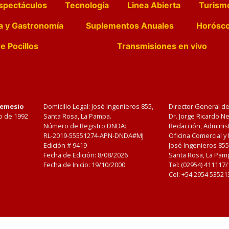
spectáculos
Tecnología
Linea Abierta
Turism
a y Gastronomía
Suplementos Anuales
Horósc
e Pocillos
Transmisiones en vivo
Nemesio
Domicilio Legal: José Ingenieros 855,
Director General d
o de 1992
Santa Rosa, La Pampa.
Dr. Jorge Ricardo 
Número de Registro DNDA:
Redacción, Administ
RL-2019-55551274-APN-DNDA#MJ
Oficina Comercial y
Edición #
9419
José Ingenieros 855
Fecha de Edición:
8/08/2026
Santa Rosa, La Pamp
Fecha de Inicio: 19/10/2000
Tel: (02954) 411117
Cel: +54 2954 53521