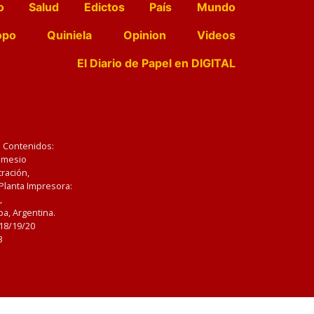
o
Salud
Edictos
País
Mundo
opo
Quiniela
Opinion
Videos
El Diario de Papel en DIGITAL
e Contenidos:
Nemesio
ración,
 Planta Impresora:
,
a, Argentina.
/18/19/20
3