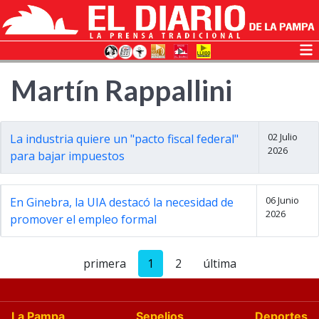
Martín Rappallini
02 Julio
La industria quiere un "pacto fiscal federal"
2026
para bajar impuestos
06 Junio
En Ginebra, la UIA destacó la necesidad de
2026
promover el empleo formal
primera
1
2
última
La Pampa
Sepelios
Deportes