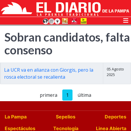
Sobran candidatos, falta
consenso
05 Agosto
La UCR va en alianza con Giorgis, pero la
2025
rosca electoral se recalienta
primera
1
última
La Pampa
Sepelios
Deportes
Espectáculos
Tecnología
Linea Abierta