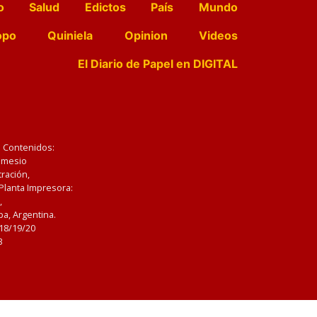
o
Salud
Edictos
País
Mundo
opo
Quiniela
Opinion
Videos
El Diario de Papel en DIGITAL
e Contenidos:
Nemesio
ración,
 Planta Impresora:
,
a, Argentina.
/18/19/20
3