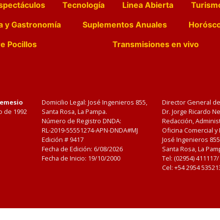
spectáculos
Tecnología
Linea Abierta
Turism
a y Gastronomía
Suplementos Anuales
Horósc
e Pocillos
Transmisiones en vivo
Nemesio
Domicilio Legal: José Ingenieros 855,
Director General d
o de 1992
Santa Rosa, La Pampa.
Dr. Jorge Ricardo 
Número de Registro DNDA:
Redacción, Administ
RL-2019-55551274-APN-DNDA#MJ
Oficina Comercial y
Edición #
9417
José Ingenieros 855
Fecha de Edición:
6/08/2026
Santa Rosa, La Pamp
Fecha de Inicio: 19/10/2000
Tel: (02954) 411117
Cel: +54 2954 53521