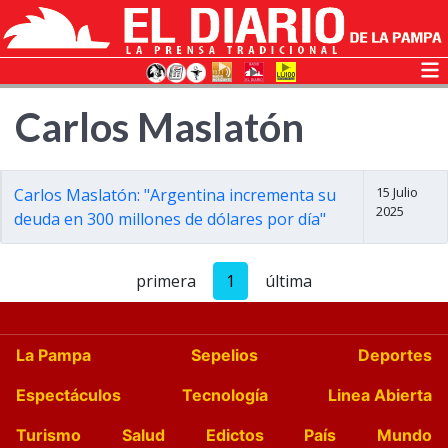
Carlos Maslatón
15 Julio
Carlos Maslatón: "Argentina incrementa su
2025
deuda en 300 millones de dólares por día"
primera
1
última
La Pampa
Sepelios
Deportes
Espectáculos
Tecnología
Linea Abierta
Turismo
Salud
Edictos
País
Mundo