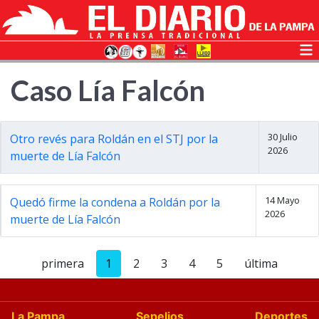
Caso Lía Falcón
30 Julio
Otro revés para Roldán en el STJ por la
2026
muerte de Lía Falcón
14 Mayo
Quedó firme la condena a Roldán por la
2026
muerte de Lía Falcón
primera
1
2
3
4
5
última
La Pampa
Sepelios
Deportes