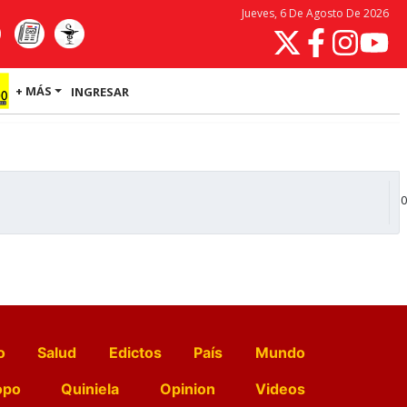
Jueves, 6 De Agosto De 2026
+ MÁS
INGRESAR
0
o
Salud
Edictos
País
Mundo
opo
Quiniela
Opinion
Videos