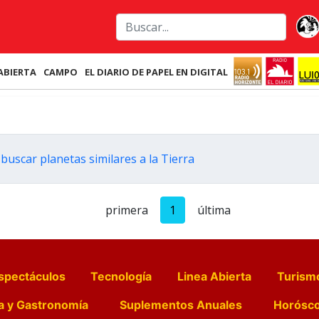
ABIERTA
CAMPO
EL DIARIO DE PAPEL EN DIGITAL
buscar planetas similares a la Tierra
primera
1
última
spectáculos
Tecnología
Linea Abierta
Turism
a y Gastronomía
Suplementos Anuales
Horósc