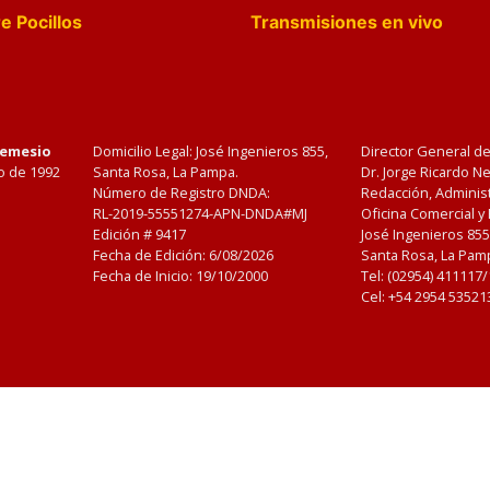
e Pocillos
Transmisiones en vivo
Nemesio
Domicilio Legal: José Ingenieros 855,
Director General d
o de 1992
Santa Rosa, La Pampa.
Dr. Jorge Ricardo 
Número de Registro DNDA:
Redacción, Administ
RL-2019-55551274-APN-DNDA#MJ
Oficina Comercial y
Edición #
9417
José Ingenieros 855
Fecha de Edición:
6/08/2026
Santa Rosa, La Pamp
Fecha de Inicio: 19/10/2000
Tel: (02954) 411117
Cel: +54 2954 53521