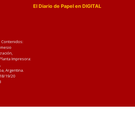
El Diario de Papel en DIGITAL
e Contenidos:
Nemesio
ración,
 Planta Impresora:
,
a, Argentina.
/18/19/20
3