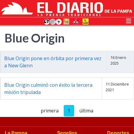
Blue Origin
16 Enero
Blue Origin pone en órbita por primera vez
2025
a New Glenn
11 Diciembre
Blue Origin culminó con éxito la tercera
2021
misión tripulada
primera
1
última
La Pampa
Sepelios
Deportes