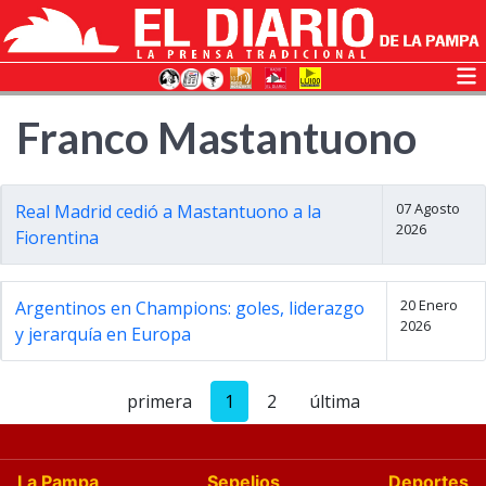
Franco Mastantuono
07 Agosto
Real Madrid cedió a Mastantuono a la
2026
Fiorentina
20 Enero
Argentinos en Champions: goles, liderazgo
2026
y jerarquía en Europa
primera
1
2
última
La Pampa
Sepelios
Deportes