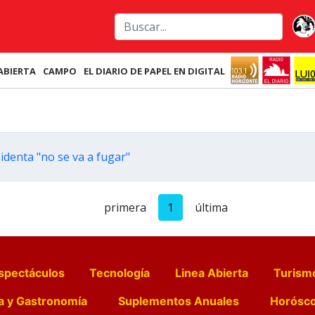
ABIERTA
CAMPO
EL DIARIO DE PAPEL EN DIGITAL
identa "no se va a fugar"
primera
1
última
spectáculos
Tecnología
Linea Abierta
Turism
a y Gastronomía
Suplementos Anuales
Horósc