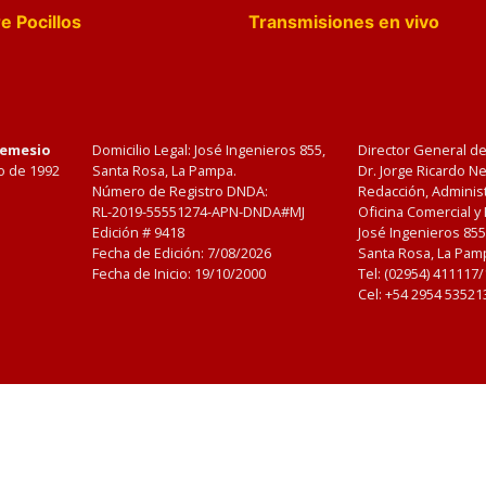
e Pocillos
Transmisiones en vivo
Nemesio
Domicilio Legal: José Ingenieros 855,
Director General d
o de 1992
Santa Rosa, La Pampa.
Dr. Jorge Ricardo 
Número de Registro DNDA:
Redacción, Administ
RL-2019-55551274-APN-DNDA#MJ
Oficina Comercial y
Edición #
9418
José Ingenieros 855
Fecha de Edición:
7/08/2026
Santa Rosa, La Pamp
Fecha de Inicio: 19/10/2000
Tel: (02954) 411117
Cel: +54 2954 53521