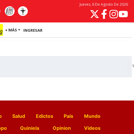
Jueves, 6 De Agosto De 2026
+ MÁS
INGRESAR
1
o
Salud
Edictos
País
Mundo
opo
Quiniela
Opinion
Videos