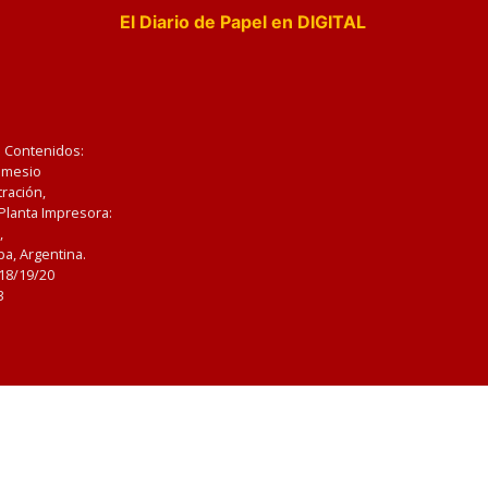
El Diario de Papel en DIGITAL
e Contenidos:
Nemesio
ración,
 Planta Impresora:
,
a, Argentina.
/18/19/20
3