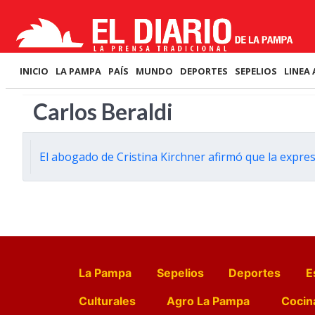
INICIO
LA PAMPA
PAÍS
MUNDO
DEPORTES
SEPELIOS
LINEA 
Carlos Beraldi
El abogado de Cristina Kirchner afirmó que la expres
La Pampa
Sepelios
Deportes
E
Culturales
Agro La Pampa
Cocin