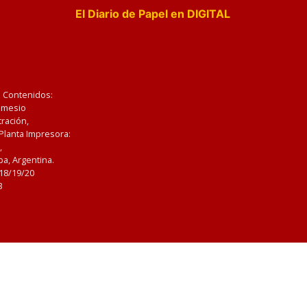
El Diario de Papel en DIGITAL
e Contenidos:
Nemesio
ración,
 Planta Impresora:
,
a, Argentina.
/18/19/20
3