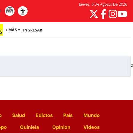
Jueves, 6 De Agosto De 2026
+ MÁS
INGRESAR
2
o
Salud
Edictos
País
Mundo
opo
Quiniela
Opinion
Videos