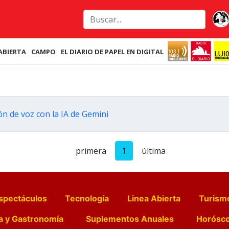
ABIERTA
CAMPO
EL DIARIO DE PAPEL EN DIGITAL
n de voz con la IA de Gemini
primera
1
última
spectáculos
Tecnología
Linea Abierta
Turism
a y Gastronomía
Suplementos Anuales
Horósc