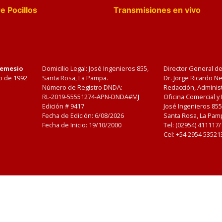
e Pocillos
Transmisiones en vivo
Nemesio
Domicilio Legal: José Ingenieros 855,
Director General d
o de 1992
Santa Rosa, La Pampa.
Dr. Jorge Ricardo 
Número de Registro DNDA:
Redacción, Administ
RL-2019-55551274-APN-DNDA#MJ
Oficina Comercial y
Edición #
9417
José Ingenieros 855
Fecha de Edición:
6/08/2026
Santa Rosa, La Pamp
Fecha de Inicio: 19/10/2000
Tel: (02954) 411117
Cel: +54 2954 53521