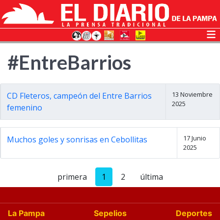
#EntreBarrios
13 Noviembre
CD Fleteros, campeón del Entre Barrios
2025
femenino
17 Junio
Muchos goles y sonrisas en Cebollitas
2025
primera
1
2
última
La Pampa
Sepelios
Deportes