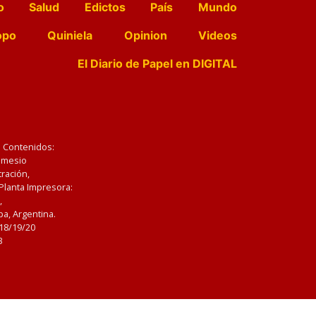
o
Salud
Edictos
País
Mundo
opo
Quiniela
Opinion
Videos
El Diario de Papel en DIGITAL
e Contenidos:
Nemesio
ración,
 Planta Impresora:
,
a, Argentina.
/18/19/20
3