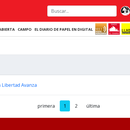
ABIERTA
CAMPO
EL DIARIO DE PAPEL EN DIGITAL
 Libertad Avanza
primera
1
2
última