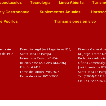
spectáculos
Tecnología
Linea Abierta
Turism
a y Gastronomía
Suplementos Anuales
Horósc
e Pocillos
Transmisiones en vivo
Nemesio
Domicilio Legal: José Ingenieros 855,
Director General d
o de 1992
Santa Rosa, La Pampa.
Dr. Jorge Ricardo 
Número de Registro DNDA:
Redacción, Administ
RL-2019-55551274-APN-DNDA#MJ
Oficina Comercial y
Edición #
9418
José Ingenieros 855
Fecha de Edición:
7/08/2026
Santa Rosa, La Pamp
Fecha de Inicio: 19/10/2000
Tel: (02954) 411117
Cel: +54 2954 53521