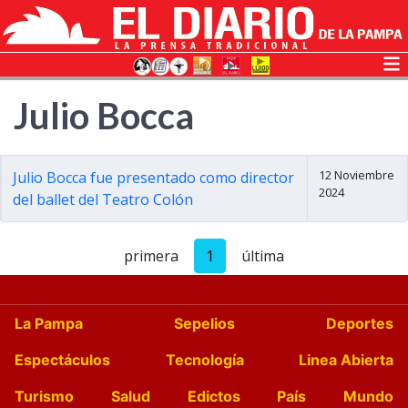
Julio Bocca
12 Noviembre
Julio Bocca fue presentado como director
2024
del ballet del Teatro Colón
primera
1
última
La Pampa
Sepelios
Deportes
Espectáculos
Tecnología
Linea Abierta
Turismo
Salud
Edictos
País
Mundo