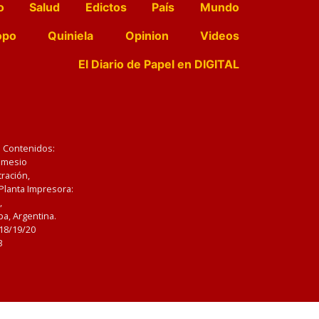
o
Salud
Edictos
País
Mundo
opo
Quiniela
Opinion
Videos
El Diario de Papel en DIGITAL
e Contenidos:
Nemesio
ración,
 Planta Impresora:
,
a, Argentina.
/18/19/20
3