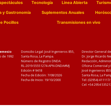
spectáculos
Tecnología
Linea Abierta
Turism
a y Gastronomía
Suplementos Anuales
Horósc
e Pocillos
Transmisiones en vivo
Nemesio
Domicilio Legal: José Ingenieros 855,
Director General d
o de 1992
Santa Rosa, La Pampa.
Dr. Jorge Ricardo 
Número de Registro DNDA:
Redacción, Administ
RL-2019-55551274-APN-DNDA#MJ
Oficina Comercial y
Edición #
9418
José Ingenieros 855
Fecha de Edición:
7/08/2026
Santa Rosa, La Pamp
Fecha de Inicio: 19/10/2000
Tel: (02954) 411117
Cel: +54 2954 53521