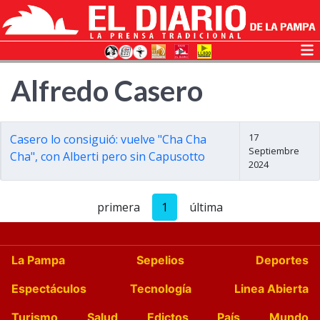
Alfredo Casero
17
Casero lo consiguió: vuelve "Cha Cha
Septiembre
Cha", con Alberti pero sin Capusotto
2024
primera
1
última
La Pampa
Sepelios
Deportes
Espectáculos
Tecnología
Linea Abierta
Turismo
Salud
Edictos
País
Mundo