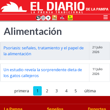
Alimentación
21 Julio
Psoriasis: señales, tratamiento y el papel de
2026
la alimentación
11 Julio
Un estudio revela la sorprendente dieta de
2026
los gatos callejeros
primera
1
2
3
4
5
última
La Pampa
Sepelios
Deportes