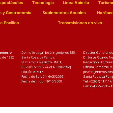
spectáculos
Tecnología
Linea Abierta
Turism
a y Gastronomía
Suplementos Anuales
Horósc
e Pocillos
Transmisiones en vivo
Nemesio
Domicilio Legal: José Ingenieros 855,
Director General d
o de 1992
Santa Rosa, La Pampa.
Dr. Jorge Ricardo 
Número de Registro DNDA:
Redacción, Administ
RL-2019-55551274-APN-DNDA#MJ
Oficina Comercial y
Edición #
9417
José Ingenieros 855
Fecha de Edición:
6/08/2026
Santa Rosa, La Pamp
Fecha de Inicio: 19/10/2000
Tel: (02954) 411117
Cel: +54 2954 53521