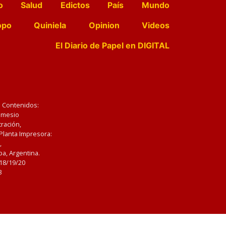
o
Salud
Edictos
País
Mundo
opo
Quiniela
Opinion
Videos
El Diario de Papel en DIGITAL
e Contenidos:
Nemesio
ración,
 Planta Impresora:
,
a, Argentina.
/18/19/20
3