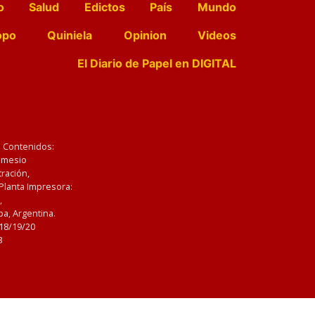
o
Salud
Edictos
País
Mundo
opo
Quiniela
Opinion
Videos
El Diario de Papel en DIGITAL
e Contenidos:
Nemesio
ración,
 Planta Impresora:
,
a, Argentina.
/18/19/20
3