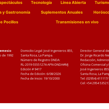
spectáculos
Tecnología
Linea Abierta
Turism
a y Gastronomía
Suplementos Anuales
Horósc
e Pocillos
Transmisiones en vivo
Nemesio
Domicilio Legal: José Ingenieros 855,
Director General d
o de 1992
Santa Rosa, La Pampa.
Dr. Jorge Ricardo 
Número de Registro DNDA:
Redacción, Administ
RL-2019-55551274-APN-DNDA#MJ
Oficina Comercial y
Edición #
9417
José Ingenieros 855
Fecha de Edición:
6/08/2026
Santa Rosa, La Pamp
Fecha de Inicio: 19/10/2000
Tel: (02954) 411117
Cel: +54 2954 53521