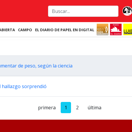
ABIERTA
CAMPO
EL DIARIO DE PAPEL EN DIGITAL
umentar de peso, según la ciencia
l hallazgo sorprendió
primera
1
2
última