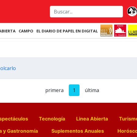
ABIERTA
CAMPO
EL DIARIO DE PAPEL EN DIGITAL
olcarlo
primera
1
última
spectáculos
Tecnología
Linea Abierta
Turism
a y Gastronomía
Suplementos Anuales
Horósc