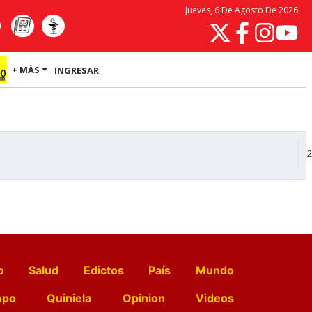
Jueves, 6 De Agosto De 2026
+ MÁS
INGRESAR
2
o
Salud
Edictos
País
Mundo
opo
Quiniela
Opinion
Videos