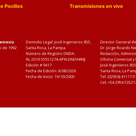
e Pocillos
Transmisiones en vivo
Nemesio
Domicilio Legal: José Ingenieros 855,
Director General d
o de 1992
Santa Rosa, La Pampa.
Dr. Jorge Ricardo 
Número de Registro DNDA:
Redacción, Administ
RL-2019-55551274-APN-DNDA#MJ
Oficina Comercial y
Edición #
9417
José Ingenieros 855
Fecha de Edición:
6/08/2026
Santa Rosa, La Pamp
Fecha de Inicio: 19/10/2000
Tel: (02954) 411117
Cel: +54 2954 53521