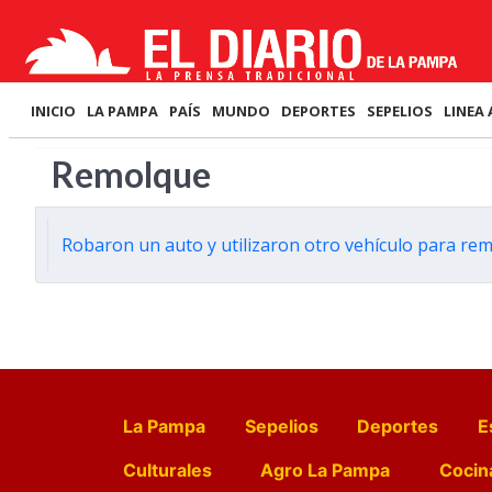
INICIO
LA PAMPA
PAÍS
MUNDO
DEPORTES
SEPELIOS
LINEA 
Remolque
Robaron un auto y utilizaron otro vehículo para rem
La Pampa
Sepelios
Deportes
E
Culturales
Agro La Pampa
Cocin