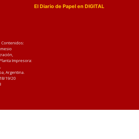
El Diario de Papel en DIGITAL
e Contenidos:
Nemesio
ración,
 Planta Impresora:
,
a, Argentina.
/18/19/20
3