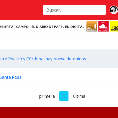
ABIERTA
CAMPO
EL DIARIO DE PAPEL EN DIGITAL
ntre Realicó y Córdoba: hay nueve detenidos
 Santa Rosa
primera
1
última