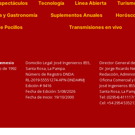
spectáculos
Tecnología
Linea Abierta
Turism
a y Gastronomía
Suplementos Anuales
Horósc
e Pocillos
Transmisiones en vivo
Nemesio
Domicilio Legal: José Ingenieros 855,
Director General d
o de 1992
Santa Rosa, La Pampa.
Dr. Jorge Ricardo 
Número de Registro DNDA:
Redacción, Administ
RL-2019-55551274-APN-DNDA#MJ
Oficina Comercial y
Edición #
9416
José Ingenieros 855
Fecha de Edición:
5/08/2026
Santa Rosa, La Pamp
Fecha de Inicio: 19/10/2000
Tel: (02954) 411117
Cel: +54 2954 53521