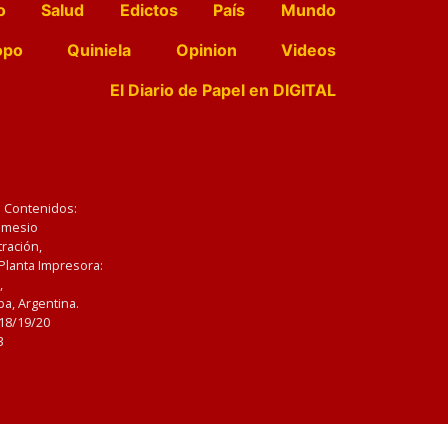
o
Salud
Edictos
País
Mundo
opo
Quiniela
Opinion
Videos
El Diario de Papel en DIGITAL
e Contenidos:
Nemesio
ración,
 Planta Impresora:
,
a, Argentina.
/18/19/20
3