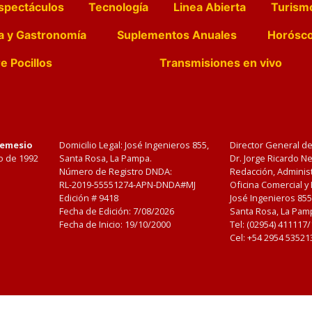
spectáculos
Tecnología
Linea Abierta
Turism
a y Gastronomía
Suplementos Anuales
Horósc
e Pocillos
Transmisiones en vivo
Nemesio
Domicilio Legal: José Ingenieros 855,
Director General d
o de 1992
Santa Rosa, La Pampa.
Dr. Jorge Ricardo 
Número de Registro DNDA:
Redacción, Administ
RL-2019-55551274-APN-DNDA#MJ
Oficina Comercial y
Edición #
9418
José Ingenieros 855
Fecha de Edición:
7/08/2026
Santa Rosa, La Pamp
Fecha de Inicio: 19/10/2000
Tel: (02954) 411117
Cel: +54 2954 53521