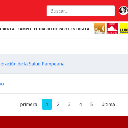
ABIERTA
CAMPO
EL DIARIO DE PAPEL EN DIGITAL
ooperación de la Salud Pampeana
yo
primera
1
2
3
4
5
última