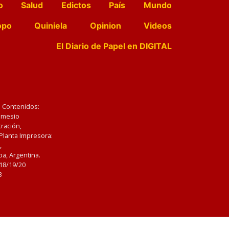
o
Salud
Edictos
País
Mundo
opo
Quiniela
Opinion
Videos
El Diario de Papel en DIGITAL
e Contenidos:
Nemesio
ración,
 Planta Impresora:
,
a, Argentina.
/18/19/20
3