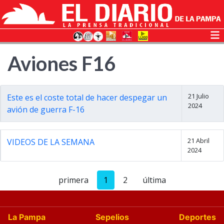
Aviones F16
21 Julio
Este es el coste total de hacer despegar un
2024
avión de guerra F-16
21 Abril
VIDEOS DE LA SEMANA
2024
primera
1
2
última
La Pampa
Sepelios
Deportes