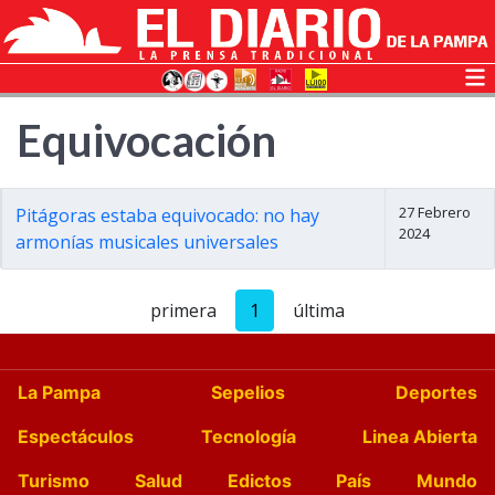
Equivocación
27 Febrero
Pitágoras estaba equivocado: no hay
2024
armonías musicales universales
primera
1
última
La Pampa
Sepelios
Deportes
Espectáculos
Tecnología
Linea Abierta
Turismo
Salud
Edictos
País
Mundo