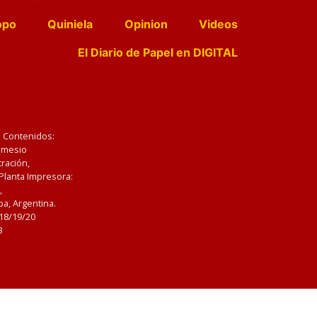
opo
Quiniela
Opinion
Videos
El Diario de Papel en DIGITAL
e Contenidos:
Nemesio
ración,
 Planta Impresora:
,
a, Argentina.
/18/19/20
3