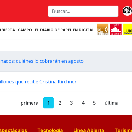
ABIERTA
CAMPO
EL DIARIO DE PAPEL EN DIGITAL
nados: quiénes lo cobrarán en agosto
llones que recibe Cristina Kirchner
primera
1
2
3
4
5
última
spectáculos
Tecnología
Linea Abierta
Turism