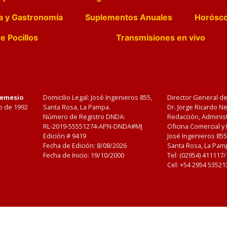
a y Gastronomía
Suplementos Anuales
Horósc
e Pocillos
Transmisiones en vivo
Nemesio
Domicilio Legal: José Ingenieros 855,
Director General d
o de 1992
Santa Rosa, La Pampa.
Dr. Jorge Ricardo 
Número de Registro DNDA:
Redacción, Administ
RL-2019-55551274-APN-DNDA#MJ
Oficina Comercial y
Edición #
9419
José Ingenieros 855
Fecha de Edición:
8/08/2026
Santa Rosa, La Pamp
Fecha de Inicio: 19/10/2000
Tel: (02954) 411117
Cel: +54 2954 53521