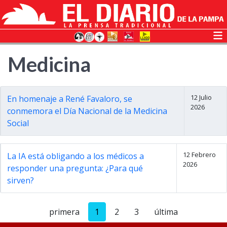
Medicina
12 Julio
En homenaje a René Favaloro, se
2026
conmemora el Día Nacional de la Medicina
Social
12 Febrero
La IA está obligando a los médicos a
2026
responder una pregunta: ¿Para qué
sirven?
primera
1
2
3
última